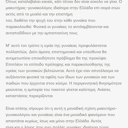
Όπως καταλαβαίνει κανείς, κάτι τέτοιο δεν είναι εύκολο να γίνει. Ο
μαιευτήρας-γυναικολόγος ιδιαίτερα στην Ελλάδα επί σειρά ετών
εκτός από το μυαλό και την επιστήμη
του, διαθέτει την ψυχή του στην κάθε γυναίκα που
παρακολουθεί. Φυσικά οι γυναίκες το αντιλαμβάνονται και
ανταποδίδουν με την εμπιστοσύνη τους.
Μ’ αυτό τον τρόπο η υγεία της γυναίκας προφυλάσσεται
πολλαπλώς. Διότι άμεσα, επιστημονικά και υπεύθυνα θα
αντιμετωπίσει οποιοδήποτε πρόβλημα θα της προκύψει.
Επιπλέον το επίπεδο πρόληψης και παρακολούθησης της
υγείας των γυναικών βελτιώνεται. Αυτό έχει σαν αποτέλεσμα να
αυξάνονται φυσικά τα οφέλη των ίδιων των γυναικών και των
παιδιών που έρχονται στον κόσμο. Η περιγεννητική θνησιμότητα
μειώνεται, η εμπειρία του τοκετού γίνεται καλύτερη. Ανίατες
καταστάσεις περιορίζονται.
Είναι επίσης σίγουρο ότι η αυτή η μοναδική σχέση μαιευτήρα-
γυναικολόγου και γυναίκας είναι ένα μοναδικό φαινόμενο που
απαντάται κυρίως, ίσως και μόνο στην Ελλάδα. Αυτός
είναι και ο λόγος που ενώ πολλές γυναίκες ιδιαίτερα τώρα,